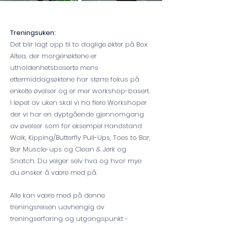
Treningsuken:
Det blir lagt opp til to daglige økter på Box
Altea, der morgenøktene er
utholdenhetsbaserte mens
ettermiddagsøktene har større fokus på
enkelte øvelser og er mer workshop-basert.
I løpet av uken skal vi ha flere Workshoper
der vi har en dyptgående gjennomgang
av øvelser som for eksempel Handstand
Walk, Kipping/Butterfly Pull-Ups, Toes to Bar,
Bar Muscle-ups og Clean & Jerk og
Snatch. Du velger selv hva og hvor mye
du ønsker å være med på.
Alle kan være med på denne
treningsreisen uavhengig av
treningserfaring og utgangspunkt -