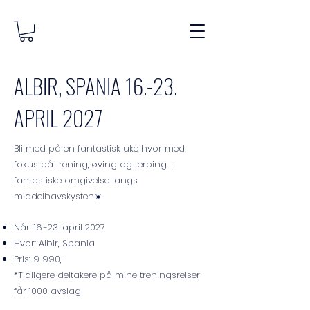
ALBIR, SPANIA 16.-23.
APRIL 2027
Bli med på en fantastisk uke hvor med
fokus på trening, øving og terping, i
fantastiske omgivelse langs
middelhavskysten☀️
Når: 16.-23. april 2027
Hvor: Albir, Spania
Pris: 9 990,-
*T
idligere deltakere på mine treningsreiser
får 1000 avslag!