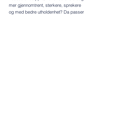
mer gjennomtrent, sterkere, sprekere
og med bedre utholdenhet? Da passer
dette midt i blinken for deg!
Det passer for deg som ønsker en
variasjon til den vanlige treningen din
og som ønsker å teste et nytt konsept
hvor målet er å få deg sprekere og
sterkere, uten å skade deg. Det
inneholder kun øvelser hvor du selv må
styre din egen kropp. Altså er det ingen
tradisjonelle apparater og bestemte
bevegelsesbaner, men du må
koordinere og styre kroppen din uten
ekstern hjelp.
Treningsprorammet kan utføres så sant
du har tilgang på et
par kettlebells, dumbbells, en kasse til